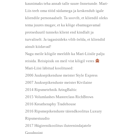
kaunimaks teha annab talle suure õnnetunde. Mari-
Liis teeb oma tööd südamega ja keskendub igale
kliendile personaalselt. Ta soovib, et kliendil oleks
tema juures mugav, et ka kõige ebamugavamal
protseduuril tunneks klient end kindlalt ja
turvaliselt. Ja tagasisideks võib öelda, et kliendid
ainult kiidavad!
Nagu meile kõigile meeldib ka Mari-Liisile palju
reisida. Reisipisik on meil vist kõigil veres
Mari-Liisi läbitud koolitused:
2006 Juuksepikenduse meister Style Express
2007 Juuksepikenduste meister Kivilaine
2014 Ripsmetehnik AringBaltic
2015 Volumlashes Masterclass RichBrows
2016 Kreatheraphy Tradehouse
2016 Ripsmepikenduste täiendkoolitus Luxury
Ripsmestuudio
2017 Hügieenikoolitus iluteenindajatele
Goodpoint