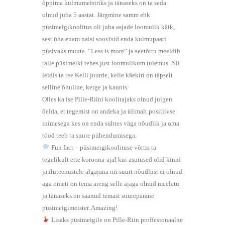
õppima kulmumeistriks ja tänaseks on ta seda
olnud juba 5 aastat. Järgmine samm ehk
püsimeigikoolitus oli juba asjade loomulik käik,
sest üha enam naisi soovisid enda kulmupaari
püsivaks muuta. “Less is more” ja seetõttu meeldib
talle püsimeiki tehes just loomulikum tulemus. Nii
leidis ta tee Kelli juurde, kelle käekiri on täpselt
selline õhuline, kerge ja kaunis.
Olles ka ise Pille-Riini koolitajaks olnud julgen
öelda, et tegemist on andeka ja ülimalt positiivse
inimesega kes on enda suhtes väga nõudlik ja oma
tööd teeb ta suure pühendumisega.
Fun fact – püsimeigikoolituse võttis ta
tegelikult ette koroona-ajal kui asutused olid kinni
ja iluteenustele algajana nii suurt nõudlust ei olnud
aga ometi on tema areng selle ajaga olnud meeletu
ja tänaseks on saanud temast suurepärane
püsimeigimeister. Amazing!
Lisaks püsimeigile on Pille-Riin proffesionaalne