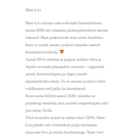
Mari-Liis
Mari-Liis alustas oma teekonda iluteeninduses
aastal 2006 mil omandas juuksepikenduste meistri
oskused. Mari praktiseerib seda siiani lisatööna
kuna ei suuda aastate jooksul armsaks saanud
klientidest loobuda.
Aastal 2014 otsustas ta julguse kokku võtta ja
lõpuks teostada pikaajalise unistuse – tegutseda
ainult iluteenindajana ja õppis juurde
ripsmetehniku eriala. Ta on aastate jooksul selles
valdkonnas end palju ka täiendanud.
Kuus aastat hiljem aastal 2020, suundus ta
püsimeigi maailma, kus suureks inspireerijaks olin
just mina, Stella.
Töid teostades annab ta endast alati 100%. Mari-
Liis püüab end võimalikult palju täiendada
erinevate live ja online koolitustega. Naisi veel