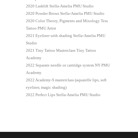
2020 Lashlift Stella-Amelia PMU Studio
2020 Powder Brows Stella-Amelia PMU Studio
2020 Color Theory, Pigments and Mixology Tess
Tattoo PMU Artist
2021 Eyeliner with shading Stella-Amelia PMU
Studio
2021 Tiny Tattoo Masterclass Tiny Tattoo
Academy
2022 Separate needle or cartridge system NY PMU
Academy
2022 Academy-S masterclass (aquarelle lips, soft
eyeliner, magic shading)
2022 Perfect Lips Stella-Amelia PMU Studio