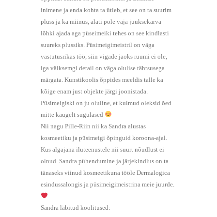
inimene ja enda kohta ta ütleb, et see on ta suurim
pluss ja ka miinus, alati pole vaja juuksekarva
lõhki ajada aga püseimeiki tehes on see kindlasti
suureks plussiks. Püsimeigimeistril on väga
vastutusrikas töö, siin vigade jaoks ruumi ei ole,
iga väiksemgi detail on väga olulise tähtsusega
märgata. Kunstikoolis õppides meeldis talle ka
kõige enam just objekte järgi joonistada.
Püsimeigiski on ju oluline, et kulmud oleksid õed
mitte kaugelt sugulased
Nii nagu Pille-Riin nii ka Sandra alustas
kosmeetiku ja püsimeigi õpinguid koroona-ajal.
Kus algajana iluteenustele nii suurt nõudlust ei
olnud. Sandra pühendumine ja järjekindlus on ta
tänaseks viinud kosmeetikuna tööle Dermalogica
esindussalongis ja püsimeigimeistrina meie juurde.
Sandra läbitud koolitused: