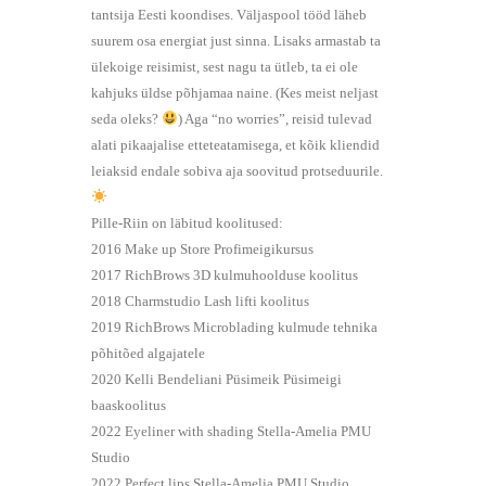
tantsija Eesti koondises. Väljaspool tööd läheb
suurem osa energiat just sinna. Lisaks armastab ta
ülekoige reisimist, sest nagu ta ütleb, ta ei ole
kahjuks üldse põhjamaa naine. (Kes meist neljast
seda oleks?
) Aga “no worries”, reisid tulevad
alati pikaajalise etteteatamisega, et kõik kliendid
leiaksid endale sobiva aja soovitud protseduurile.
Pille-Riin on läbitud koolitused:
2016 Make up Store Profimeigikursus
2017 RichBrows 3D kulmuhoolduse koolitus
2018 Charmstudio Lash lifti koolitus
2019 RichBrows Microblading kulmude tehnika
põhitõed algajatele
2020 Kelli Bendeliani Püsimeik Püsimeigi
baaskoolitus
2022 Eyeliner with shading Stella-Amelia PMU
Studio
2022 Perfect lips Stella-Amelia PMU Studio