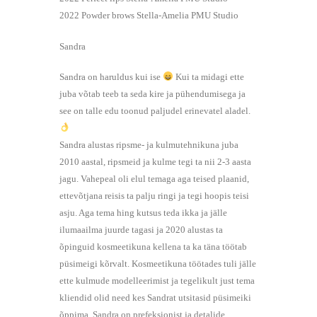
2022 Powder brows Stella-Amelia PMU Studio
Sandra
Sandra on haruldus kui ise
Kui ta midagi ette
juba võtab teeb ta seda kire ja pühendumisega ja
see on talle edu toonud paljudel erinevatel aladel.
Sandra alustas ripsme- ja kulmutehnikuna juba
2010 aastal, ripsmeid ja kulme tegi ta nii 2-3 aasta
jagu. Vahepeal oli elul temaga aga teised plaanid,
ettevõtjana reisis ta palju ringi ja tegi hoopis teisi
asju. Aga tema hing kutsus teda ikka ja jälle
ilumaailma juurde tagasi ja 2020 alustas ta
õpinguid kosmeetikuna kellena ta ka täna töötab
püsimeigi kõrvalt. Kosmeetikuna töötades tuli jälle
ette kulmude modelleerimist ja tegelikult just tema
kliendid olid need kes Sandrat utsitasid püsimeiki
õppima. Sandra on prefeksionist ja detalide